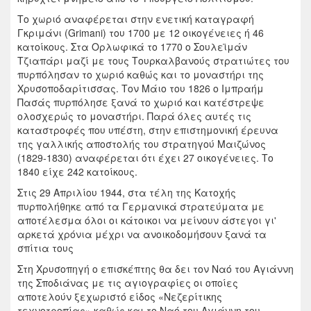
Το χωριό αναφέρεται στην ενετική καταγραφή
Γκριμάνι (Grimani) του 1700 με 12 οικογένειες ή 46
κατοίκους. Στα Ορλωφικά το 1770 ο Σουλεϊμάν
Τζιαπάρι μαζί με τους Τουρκαλβανούς στρατιώτες του
πυρπόλησαν το χωριό καθώς και το μοναστήρι της
Χρυσοποδαρίτισσας. Τον Μάιο του 1826 ο Ιμπραήμ
Πασάς πυρπόλησε ξανά το χωριό και κατέστρεψε
ολοσχερώς το μοναστήρι. Παρά όλες αυτές τις
καταστροφές που υπέστη, στην επιστημονική έρευνα
της γαλλικής αποστολής του στρατηγού Μαιζώνος
(1829-1830) αναφέρεται ότι έχει 27 οικογένειες. Το
1840 είχε 242 κατοίκους.
Στις 29 Απριλίου 1944, στα τέλη της Κατοχής
πυρπολήθηκε από τα Γερμανικά στρατεύματα με
αποτέλεσμα όλοι οι κάτοικοι να μείνουν άστεγοι γι'
αρκετά χρόνια μέχρι να ανοικοδομήσουν ξανά τα
σπίτια τους
Στη Χρυσοπηγή ο επισκέπτης θα δει τον Ναό του Αγιάννη
της Σποδιάνας με τις αγιογραφίες οι οποίες
αποτελούν ξεχωριστό είδος «Νεζερίτικης
τεχνοτροπίας» καθώς και το Ναό του Αγιάννη του