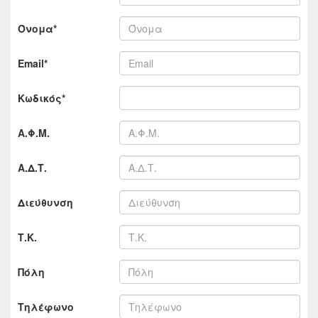
Όνομα*
Email*
Κωδικός*
Α.Φ.Μ.
Α.Δ.Τ.
Διεύθυνση
Τ.Κ.
Πόλη
Τηλέφωνο