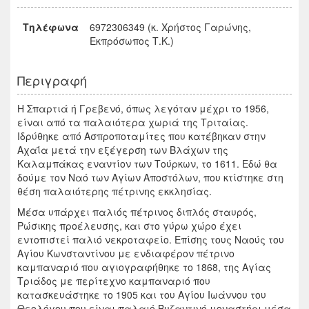
Τηλέφωνα
6972306349 (κ. Χρήστος Γαρώνης,
Εκπρόσωπος Τ.Κ.)
Περιγραφή
Η Σπαρτιά ή Γρεβενό, όπως λεγόταν μέχρι το 1956,
είναι από τα παλαιότερα χωριά της Τριταίας.
Ιδρύθηκε από Ασπροποταμίτες που κατέβηκαν στην
Αχαΐα μετά την εξέγερση των Βλάχων της
Καλαμπάκας εναντίον των Τούρκων, το 1611. Εδώ θα
δούμε τον Ναό των Αγίων Αποστόλων, που κτίστηκε στη
θέση παλαιότερης πέτρινης εκκλησίας.
Μέσα υπάρχει παλιός πέτρινος διπλός σταυρός,
Ρώσικης προέλευσης, και στο γύρω χώρο έχει
εντοπιστεί παλιό νεκροταφείο. Επίσης τους Ναούς του
Αγίου Κωνσταντίνου με ενδιαφέρον πέτρινο
καμπαναριό που αγιογραφήθηκε το 1868, της Αγίας
Τριάδος με περίτεχνο καμπαναριό που
κατασκευάστηκε το 1905 και του Αγίου Ιωάννου του
Θεολόγου που είναι παλαιό Βυζαντινό μοναστήρι μέσα