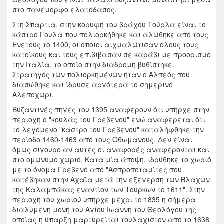
στο πανέμορφο ελατόδασος.
Στη Σπαρτιά, στην κορυφή του βράχου Τούρλα είναι το
κάστρο Γουλά που πολιορκήθηκε και αλώθηκε από τους
Ενετούς το 1400, οι οποίοι αιχμαλώτισαν όλους τους
κατοίκους και τους επιβίβασαν σε καράβι με προορισμό
την Ιταλία, το οποίο στην διαδρομή βυθίστηκε.
Στρατηγός των πολιορκημένων ήταν ο Αλπεός που
διασώθηκε και ίδρυσε αργότερα το σημερινό
Αλεποχώρι.
Βυζαντινές πηγές του 1395 αναφέρουν ότι υπήρχε στην
περιοχή ο "κουλάς του Γρεβενού" ενώ αναφέρεται ότι
το λεγόμενο "κάστρο του Γρεβενού" καταλήφθηκε την
περίοδο 1460-1463 από τους Οθωμανούς. Δεν είναι
όμως σίγουρο αν αυτές οι αναφορές αναφέρονται και
στο ομώνυμο χωριό. Κατά μία άποψη, ιδρύθηκε το χωριό
με το όνομα Γρεβενό από "Ασπροποταμίτες που
κατέβηκαν στην Αχαΐα μετά την εξέγερση των Βλάχων
της Καλαμπάκας εναντίον των Τούρκων το 1611". Στην
περιοχή του χωριού υπήρχε μέχρι το 1835 η σήμερα
διαλυμένη μονή του Αγίου Ιωάννη του Θεολόγου της
οποίας η ύπαρξη μαρτυρείται τουλάχιστον από το 1638