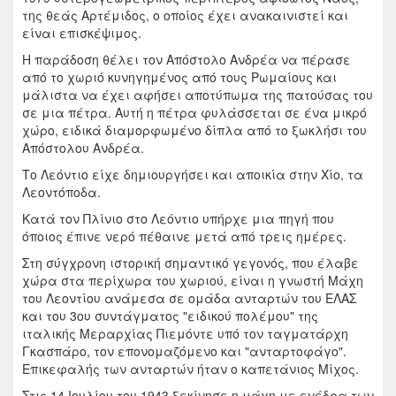
της θεάς Αρτέμιδος, ο οποίος έχει ανακαινιστεί και
είναι επισκέψιμος.
Η παράδοση θέλει τον Απόστολο Ανδρέα να πέρασε
από το χωριό κυνηγημένος από τους Ρωμαίους και
μάλιστα να έχει αφήσει αποτύπωμα της πατούσας του
σε μια πέτρα. Αυτή η πέτρα φυλάσσεται σε ένα μικρό
χώρο, ειδικά διαμορφωμένο δίπλα από το ξωκλήσι του
Απόστολου Ανδρέα.
Το Λεόντιο είχε δημιουργήσει και αποικία στην Χίο, τα
Λεοντόποδα.
Κατά τον Πλίνιο στο Λεόντιο υπήρχε μια πηγή που
όποιος έπινε νερό πέθαινε μετά από τρεις ημέρες.
Στη σύγχρονη ιστορική σημαντικό γεγονός, που έλαβε
χώρα στα περίχωρα του χωριού, είναι η γνωστή Μάχη
του Λεοντίου ανάμεσα σε ομάδα ανταρτών του ΕΛΑΣ
και του 3ου συντάγματος "ειδικού πολέμου" της
ιταλικής Μεραρχίας Πιεμόντε υπό τον ταγματάρχη
Γκασπάρο, τον επονομαζόμενο και "ανταρτοφάγο".
Επικεφαλής των ανταρτών ήταν ο καπετάνιος Μίχος.
Στις 14 Ιουλίου του 1943 ξεκίνησε η μάχη με ενέδρα των