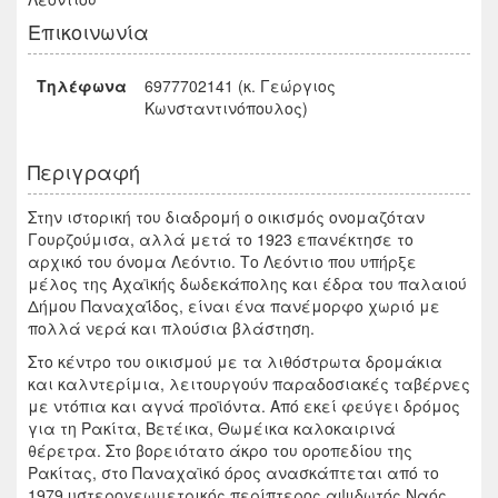
Επικοινωνία
Τηλέφωνα
6977702141 (κ. Γεώργιος
Κωνσταντινόπουλος)
Περιγραφή
Στην ιστορική του διαδρομή ο οικισμός ονομαζόταν
Γουρζούμισα, αλλά μετά το 1923 επανέκτησε το
αρχικό του όνομα Λεόντιο. Το Λεόντιο που υπήρξε
μέλος της Αχαϊκής δωδεκάπολης και έδρα του παλαιού
Δήμου Παναχαΐδος, είναι ένα πανέμορφο χωριό με
πολλά νερά και πλούσια βλάστηση.
Στο κέντρο του οικισμού με τα λιθόστρωτα δρομάκια
και καλντερίμια, λειτουργούν παραδοσιακές ταβέρνες
με ντόπια και αγνά προϊόντα. Από εκεί φεύγει δρόμος
για τη Ρακίτα, Βετέικα, Θωμέικα καλοκαιρινά
θέρετρα. Στο βορειότατο άκρο του οροπεδίου της
Ρακίτας, στο Παναχαϊκό όρος ανασκάπτεται από το
1979 υστερογεωμετρικός περίπτερος αψιδωτός Ναός,