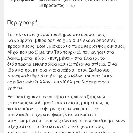
Εκπρόσωπος Τ.Κ.)
Περιγραφή
Το τελευταίο χωριό του Δήμου στο δρόμο προς
Καλάβρυτα, μικρό ορεινό χωριό με ενδιαφέροντες
προορισμούς. Εδώ βρίσκεται ο παραθεριστικός οικισμός
Μίχα που μαζί με την Τσαπουρνιά, που ανήκει στα
Λακκώματα, είναι «πνιγμένοι» στα έλατα, τα
διάσπαρτα εκκλησάκια και τα πέτρινα σπίτια. Είναι
ιδανικά ορμητήρια για ανάβαση στον Ερύμανθο,
αποτελούν δε πόλο έλξης χιλιάδων τουριστών και
ορειβατικών Συλλόγων καθ’ όλη τη διάρκεια του
χρόνου.
Εδώ υπάρχουν συγκροτήματα ενοικιαζομένων
επιπλωμένων δωματίων και διαμερισμάτων, με
παραδοσιακές ταβέρνες όπου μπορείτε να
απολαύσετε ζυμωτό ψωμί, ντόπια κρέατα
μαγειρεμένα με τοπικές συνταγές που θα σας μείνουν
αξέχαστες. Το ίδιο και οι σπιτικές χορτόπιτες ή
τυρόπιτες, αλλά και τα σπιτικά γλυκά κουταλιού ή